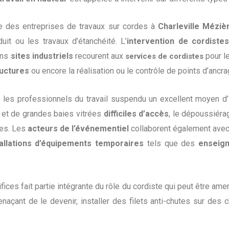
ce des entreprises de travaux sur cordes à
Charleville Méziè
it ou les travaux d’étanchéité. L’
intervention de cordiste
ins
sites industriels
recourent aux
pour l
services de cordistes
ructures
ou encore la réalisation ou le contrôle de points d’ancra
 les professionnels du travail suspendu un excellent moyen d’
et de grandes baies vitrées
difficiles d’accès
, le dépoussiéra
des. Les
acteurs de l’événementiel
collaborent également avec
tallations d’équipements temporaires
tels que des
enseig
fices fait partie intégrante du rôle du cordiste qui peut être a
açant de le devenir, installer des filets anti-chutes sur des 