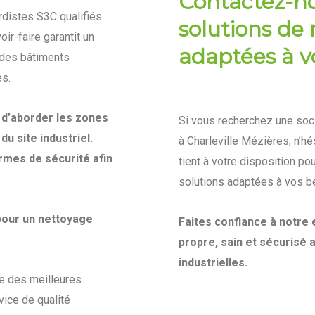
Contactez-n
rdistes S3C qualifiés
solutions de 
ir-faire garantit un
adaptées à v
e des bâtiments
es.
 d’aborder les zones
Si vous recherchez une soci
du site industriel.
à Charleville Mézières, n’hé
rmes de sécurité afin
tient à votre disposition p
solutions adaptées à vos b
pour un nettoyage
Faites confiance à notre
propre, sain et sécurisé 
industrielles.
e des meilleures
vice de qualité