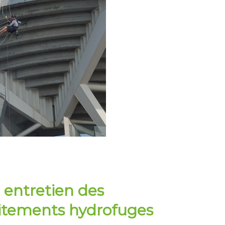
 entretien des
raitements hydrofuges