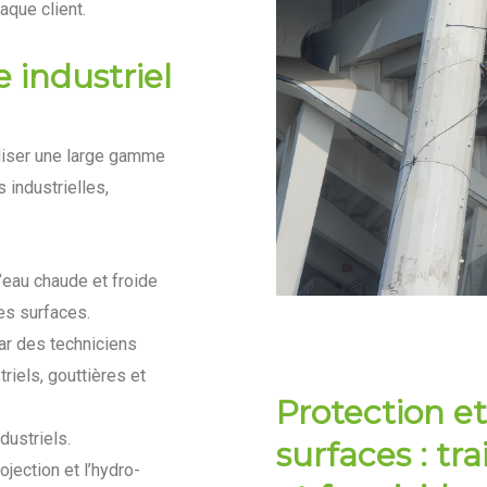
que client.
 industriel
aliser une large gamme
 industrielles,
’eau chaude et froide
res surfaces.
ar des techniciens
riels, gouttières et
Protection et
dustriels.
surfaces : t
jection et l’hydro-