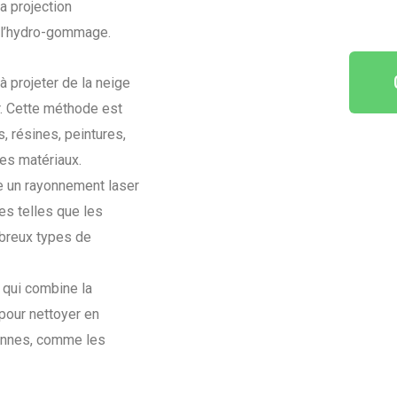
a projection
t l’hydro-gommage.
à projeter de la neige
r. Cette méthode est
s, résines, peintures,
es matériaux.
e un rayonnement laser
es telles que les
mbreux types de
 qui combine la
 pour nettoyer en
iennes, comme les