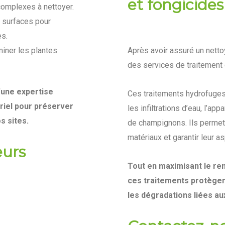
et fongicides
omplexes à nettoyer.
 surfaces pour
es.
Après avoir assuré un nett
miner les plantes
des services de traitement
d’une expertise
Ces traitements hydrofuges
riel pour préserver
les infiltrations d’eau, l’a
s sites.
de champignons. Ils permett
matériaux et garantir leur a
eurs
Tout en maximisant le re
ces traitements protègen
les dégradations liées aux